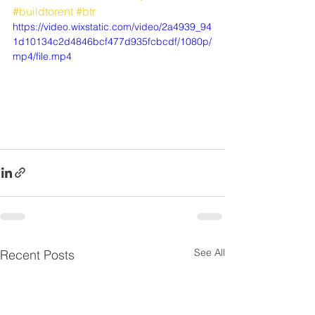
#buildtorent
#btr
https://video.wixstatic.com/video/2a4939_94
1d10134c2d4846bcf477d935fcbcdf/1080p/
mp4/file.mp4
See All
Recent Posts