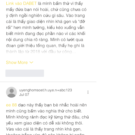
Link vào DABET
 là mình bấm thử vì thấy 
mấy đứa bạn nói hoài, chứ cũng chưa có 
ý định ngồi nghiên cứu gì sâu. Vào trang 
cái là thấy giao diện nhìn khá gọn và “đỡ 
rối” hơn mình tưởng, kiểu kéo xuống vẫn 
biết mình đang đọc phần nào vì các khối 
nội dung chia rõ ràng. Mình có lướt qua 
đoạn giới thiệu tổng quan, thấy họ ghi là 
thành lập từ 2018 với đầu tư công…
Show More
Like
Reply
uyenghomsoet.h.uy.e.n+abc123
Jul 07
ee 88
 dạo này thấy bạn bè nhắc hoài nên 
mình cũng bấm vào nghía thử cho biết. 
Mình không rảnh đọc kỹ từng thứ đâu, chủ 
yếu xem giao diện có dễ xài không thôi. 
Vừa vào cái là thấy trang nhìn khá gọn, 