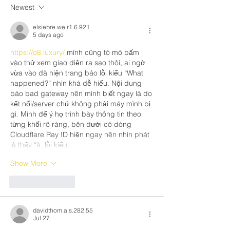
Newest
elsiebre.we.r1.6.921
5 days ago
https://o8.luxury/
 mình cũng tò mò bấm 
vào thử xem giao diện ra sao thôi, ai ngờ 
vừa vào đã hiện trang báo lỗi kiểu “What 
happened?” nhìn khá dễ hiểu. Nội dung 
báo bad gateway nên mình biết ngay là do 
kết nối/server chứ không phải máy mình bị 
gì. Mình để ý họ trình bày thông tin theo 
từng khối rõ ràng, bên dưới có dòng 
Cloudflare Ray ID hiện ngay nên nhìn phát 
là thấy “à, lỗi kiểu…
Show More
Like
Reply
davidthom.a.s.282.55
Jul 27