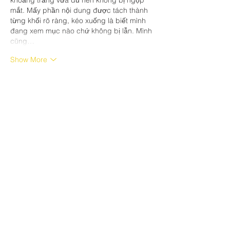
khoảng trắng vừa đủ nên không bị ngộp 
mắt. Mấy phần nội dung được tách thành 
từng khối rõ ràng, kéo xuống là biết mình 
đang xem mục nào chứ không bị lẫn. Mình 
cũng…
Show More
Like
Reply
Unknown member
Jul 01
https://socolive1.site/
 hôm trước mình thấy 
mấy đứa bạn gửi link nên tò mò mở thử 
trên điện thoại xem sao. Vào cái là thấy 
giao diện khá sáng sủa, bố cục kiểu chia 
khối nên nhìn phát hiểu luôn chỗ nào là 
phần giới thiệu, chỗ nào là khu vực trận 
đấu. Mình không xem trận nào hẳn hoi, 
chủ yếu lướt qua nội dung thôi, thấy họ có 
nhắc xem trực tiếp miễn phí với chất 
lượng Full HD…