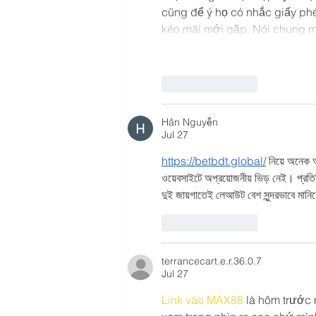
cũng để ý họ có nhắc giấy phé
kéo mãi mới gặp. Nói chung m
Like
Reply
Hân Nguyễn
Jul 27
https://betbdt.global/
 নিয়ে অনেক
ওয়েবসাইটে অপ্রয়োজনীয় ভিড় নেই। প্রত
দুই জায়গাতেই লেআউট বেশ সুন্দরভাবে মানি
Like
Reply
terrancecart.e.r.36.0.7
Jul 27
Link vào MAX88
 là hôm trước 