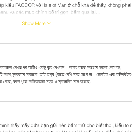
p kiểu PAGCOR với Isle of Man ở chỗ khá dễ thấy, không phải
enu và các mục chính bố trí gọn, bấm qua lại…
Show More
 আলোচনা দেখার পর আমিও একটু ঘুরে দেখলাম। আমার কাছে সবচেয়ে ভালো লেগেছে, 
িটি অংশ সুন্দরভাবে সাজানো, তাই তথ্য খুঁজতে বেশি সময় লাগে না। মোবাইল এবং কম্পিউট
য়ে গেছে, ফলে পুরো অভিজ্ঞতাটা সহজ ও স্বাভাবিক মনে হয়েছে.
mình thấy mấy đứa bạn gửi nên bấm thử cho biết thôi, kiểu tò 