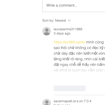
Write a comment...
Home Albert Park at sunset
Sort by:
Newest
laurasanms311989
3 days ago
https://sv368.parts/
 mình cũng 
sao thôi chứ không có đọc kỹ 
chữ dày đặc nên lướt một vòng 
từng khối rõ ràng, nhìn cái bi
đặt ngay chỗ dễ thấy nên bấm
vài phút là quen tay, cảm giác
Like
Reply
savannapatt.er.s.on.7.0.4