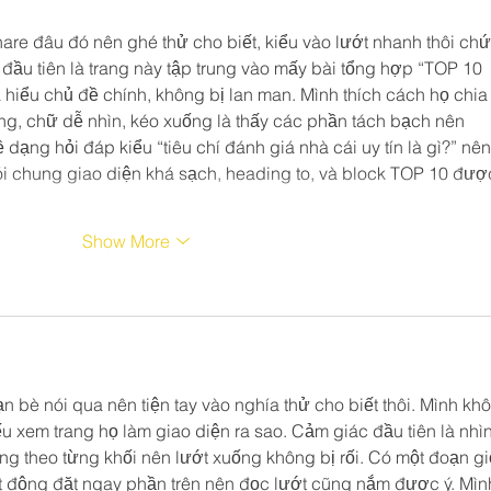
are đâu đó nên ghé thử cho biết, kiểu vào lướt nhanh thôi chứ
đầu tiên là trang này tập trung vào mấy bài tổng hợp “TOP 10 
là hiểu chủ đề chính, không bị lan man. Mình thích cách họ chia
àng, chữ dễ nhìn, kéo xuống là thấy các phần tách bạch nên 
dạng hỏi đáp kiểu “tiêu chí đánh giá nhà cái uy tín là gì?” nên
i chung giao diện khá sạch, heading to, và block TOP 10 đượ
Show More
n bè nói qua nên tiện tay vào nghía thử cho biết thôi. Mình kh
u xem trang họ làm giao diện ra sao. Cảm giác đầu tiên là nhìn
ng theo từng khối nên lướt xuống không bị rối. Có một đoạn gi
ạt động đặt ngay phần trên nên đọc lướt cũng nắm được ý. Mìn