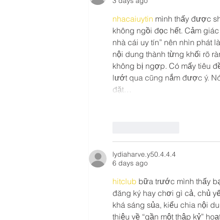
3 days ago
nhacaiuytin
 mình thấy được sh
không ngồi đọc hết. Cảm giác 
nhà cái uy tín” nên nhìn phát 
nội dung thành từng khối rõ r
không bị ngợp. Có mấy tiêu đề 
lướt qua cũng nắm được ý. Nó
đặt…
Like
Reply
lydiaharve.y50.4.4.4
6 days ago
hitclub
 bữa trước mình thấy bạ
đăng ký hay chơi gì cả, chủ yế
khá sáng sủa, kiểu chia nội du
thiệu về “gần một thập kỷ” ho