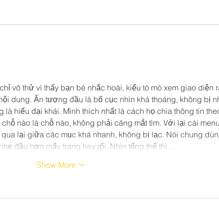
437 St Kilda Road Smoking
Hell
Ceremony
Squa
chỉ vô thử vì thấy bạn bè nhắc hoài, kiểu tò mò xem giao diện r
nội dung. Ấn tượng đầu là bố cục nhìn khá thoáng, không bị nh
là hiểu đại khái. Mình thích nhất là cách họ chia thông tin the
ết chỗ nào là chỗ nào, không phải căng mắt tìm. Với lại cái menu
 qua lại giữa các mục khá nhanh, không bị lạc. Nói chung dùn
 nhẹ đầu hơn mấy trang hay rối. Nhìn tổng thể thì…
Show More