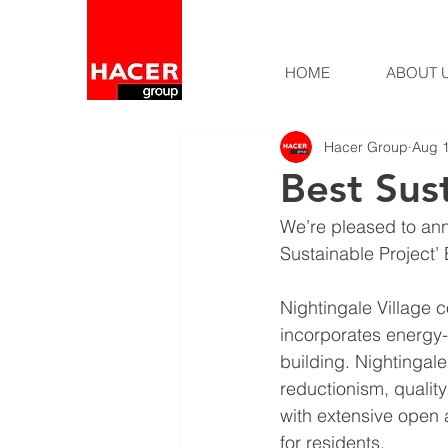
HOME
ABOUT 
Hacer Group
Aug 1
Best Sus
We’re pleased to an
Sustainable Project’ 
Nightingale Village c
incorporates energy-e
building. Nightingale
reductionism, quality
with extensive open
for residents.